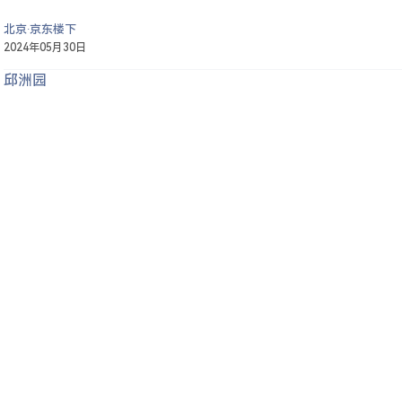
北京·京东楼下
2024年05月30日
邱洲园
到了,向所有平凡而伟大的劳动者致敬!
作为一名普通程序员,我深知每个人的付出都在支撑这个社会的
是你们无数个日夜的辛勤耕耘,才让我们拥有如此美好的生活。
像我们这样的知识工作者,得以安心工作、发挥所长
...
全文
山西省·永乐宫
2024年05月01日
邱洲园
羞怯于市井鼠目,必苟且匍于世间
北京