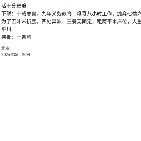
活十分窘迫
下联：十载寒窗，九年义务教育，难寻八小时工作，抛弃七情
为了五斗米折腰，四处奔波，三餐无固定，租两平米床位，人
平川
横批：一条狗
北京
2024年06月20日