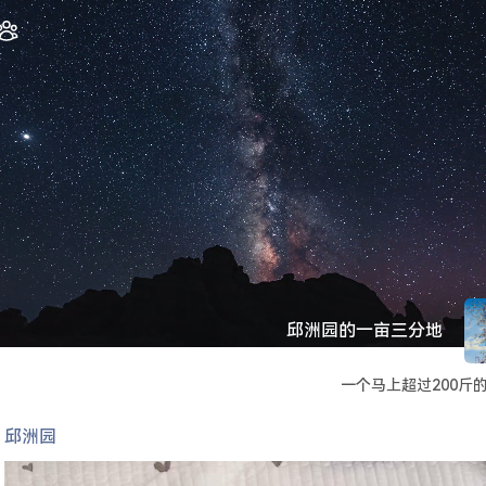
邱洲园的一亩三分地
一个马上超过200斤
邱洲园