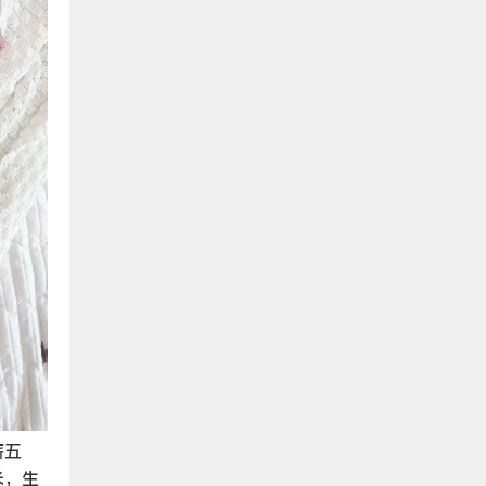
薪五
米，生