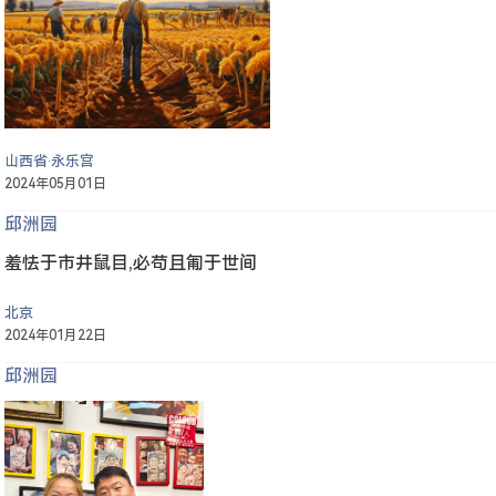
山西省·永乐宫
2024年05月01日
邱洲园
羞怯于市井鼠目,必苟且匍于世间
北京
2024年01月22日
邱洲园