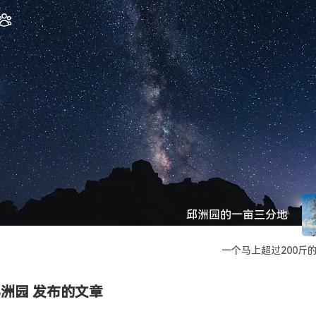
邱洲园的一亩三分地
一个马上超过200斤
洲园 发布的文章