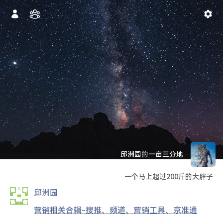
邱洲园的一亩三分地
一个马上超过200斤的大胖子
邱洲园
营销相关合辑-搜推、频道、营销工具、京准通