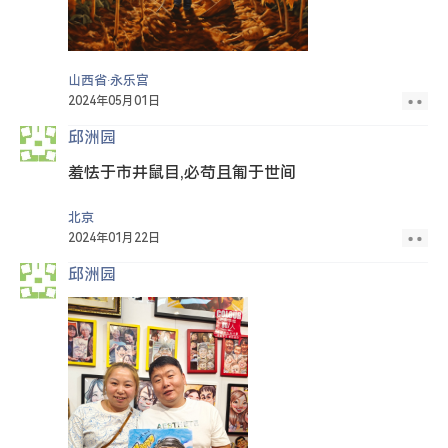
山西省·永乐宫
2024年05月01日
邱洲园
羞怯于市井鼠目,必苟且匍于世间
北京
2024年01月22日
邱洲园